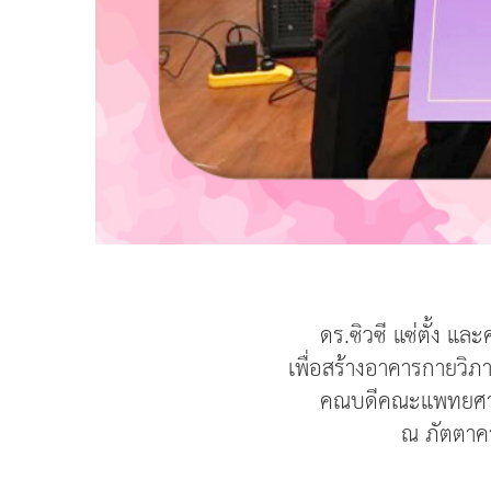
ดร.ซิวซี แซ่ตั้ง แ
เพื่อสร้างอาคารกายวิภ
คณบดีคณะแพทยศา
ณ ภัตตาคา