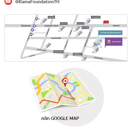
@RamaFoundationTH
คลิก GOOGLE MAP