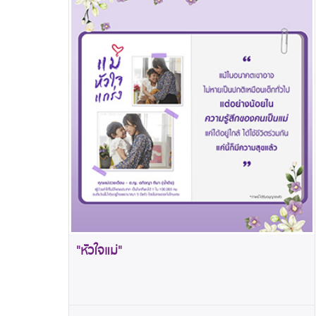
"หัวใจแม่"