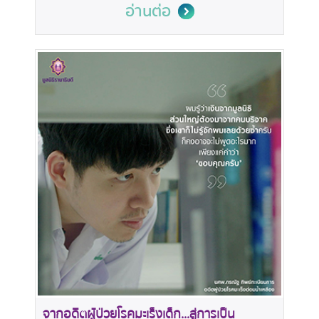
อ่านต่อ
จากอดีตผู้ป่วยโรคมะเร็งเด็ก...สู่การเป็น