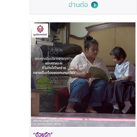
อ่านต่อ
“ด้วยรัก”