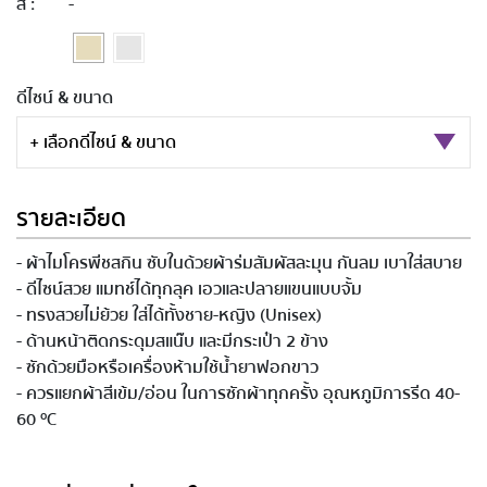
สี :
-
ดีไซน์ & ขนาด
+ เลือกดีไซน์ & ขนาด
รายละเอียด
- ผ้าไมโครพีชสกิน ซับในด้วยผ้าร่มสัมผัสละมุน กันลม เบาใส่สบาย
- ดีไซน์สวย แมทช์ได้ทุกลุค เอวและปลายแขนแบบจั้ม
- ทรงสวยไม่ย้วย ใส่ได้ทั้งชาย-หญิง (Unisex)
- ด้านหน้าติดกระดุมสแน๊บ และมีกระเป๋า 2 ข้าง
- ซักด้วยมือหรือเครื่องห้ามใช้น้ำยาฟอกขาว
- ควรแยกผ้าสีเข้ม/อ่อน ในการซักผ้าทุกครั้ง อุณหภูมิการรีด 40-
60 ºC