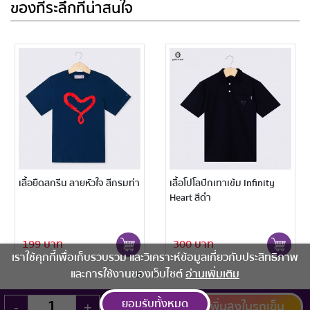
ของที่ระลึกที่น่าสนใจ
หัวใจ สีกรมท่า
เสื้อโปโลปักเทาเข้ม Infinity
เสื้อยืดสกรีนลายหัว
Heart สีดำ
สีดำ
300 บาท
199 บาท
เราใช้คุกกี้เพื่อเก็บรวบรวม และวิเคราะห์ข้อมูลเกี่ยวกับประสิทธิภาพ
และการใช้งานของเว็บไซต์
อ่านเพิ่มเติม
ยอมรับทั้งหมด
เพิ่มลงในรถเข็น
-
+