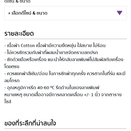
ดีไซน์ & ขนาด
+ เลือกดีไซน์ & ขนาด
รายละเอียด
- เนื้อผ้า Cotton เนื้อผ้ามีความยืดหยุ่น ใส่สบาย ไม่ร้อน
- ไม่ควรซักรวมกับผ้าที่ผสมน้ำยาขจัดคราบสกปรก
- ซักด้วยมือหรือเครื่อง แนะนำให้กลับลายพิมพ์ไม่สัมผัสกับเครื่อง
โดยตรง
- ควรแยกผ้าสีเข้ม/อ่อน ในการซักผ้าทุกครั้ง ควรตากในที่ร่ม และมี
ลมโกรก
- อุณหภูมิการรีด 40-60 ºC รีดด้านในของลายพิมพ์
หมายเหตุ ขนาดเสื้ออาจมีการคลาดเคลื่อน +/- 1 นิ้ว จากตาราง
ไซส์
ของที่ระลึกที่น่าสนใจ