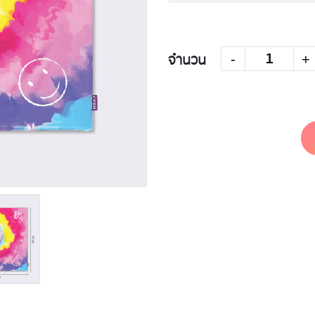
จำนวน
-
+