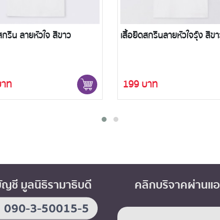
ดสกรีนลายหัวใจรุ้ง สีขาว
เสื้อยืดสกรีนลายหัวใจเทา สีก
บาท
199 บาท
บัญชี มูลนิธิรามาธิบดี
คลิกบริจาคผ่านแ