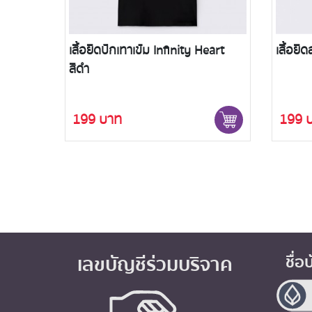
eart
เสื้อยืดสกรีน ลายหัวใจ สีขาว
เสื้อยื
199 บาท
199 
เลขบัญชีร่วมบริจาค
ชื่อ