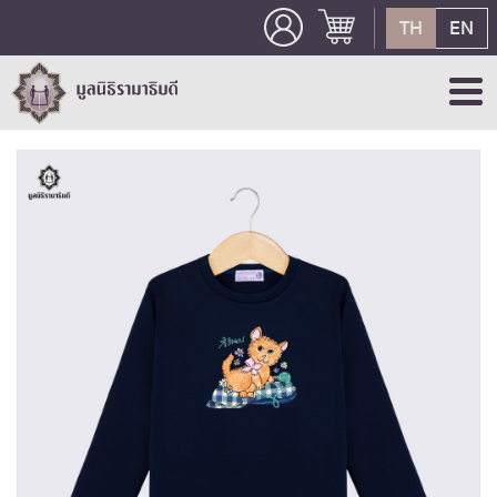
TH
EN