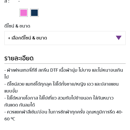
สี :
-
ดีไซน์ & ขนาด
+ เลือกดีไซน์ & ขนาด
รายละเอียด
- ผ้าเฟรนเทอรี่ทีซี สกรีน DTF เนื้อผ้านุ่ม ไม่บาง และไม่หนาจนเกิน
ไป
- ดีไซน์สวย แมทช์ได้ทุกลุค ใส่ได้ทั้งชาย/หญิง เอว และปลายแขน
แบบจั้ม
- ใส่ได้หลายโอกาส ใส่ไปเที่ยว สวมทับไปข้างนอก ใส่กันหนาว
กันแดด กันลมได้
- ควรแยกผ้าสีเข้ม/อ่อน ในการซักผ้าทุกครั้ง อุณหภูมิการรีด 40-
60 ºC