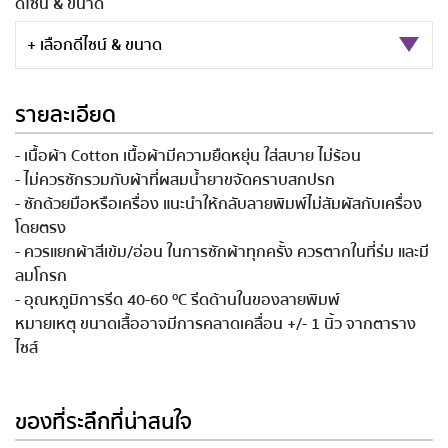
ดีไซน์ & ขนาด
+ เลือกดีไซน์ & ขนาด
รายละเอียด
- เนื้อผ้า Cotton เนื้อผ้ามีความยืดหยุ่น ใส่สบาย ไม่ร้อน
- ไม่ควรซักรวมกับผ้าที่ผสมน้ำยาขจัดคราบสกปรก
- ซักด้วยมือหรือเครื่อง แนะนำให้กลับลายพิมพ์ไม่สัมผัสกับเครื่อง
โดยตรง
- ควรแยกผ้าสีเข้ม/อ่อน ในการซักผ้าทุกครั้ง ควรตากในที่ร่ม และมี
ลมโกรก
- อุณหภูมิการรีด 40-60 ºC รีดด้านในของลายพิมพ์
หมายเหตุ ขนาดเสื้ออาจมีการคลาดเคลื่อน +/- 1 นิ้ว จากตาราง
ไซส์
ของที่ระลึกที่น่าสนใจ