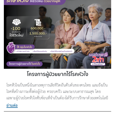
โครงการผู้ป่วยยากไร้โรคหัวใจ
โรคหัวใจเป็นหนึ่งในสาเหตุการเสียชีวิตอันดับต้นของคนไทย และยังเป็น
โรคที่สร้างภาระทั้งต่อผู้ป่วย ครอบครัว และระบบสาธารณสุข โดย
เฉพาะผู้ป่วยโรคหัวใจซับซ้อนที่จำเป็นต้องได้รับการรักษาด้วยเทคโนโลยี
ทางการแพทย์ขั้นสูง เพื่อยื้อชีวิตและลดความเสี่ยงจากภาวะแทรกซ้อน
อ่านต่อ
รุนแรง