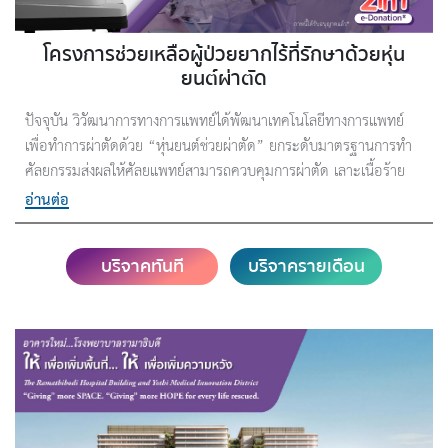
โครงการช่วยเหลือผู้ป่วยยากไร้ที่รักษาด้วยหุ่น
ยนต์ผ่าตัด
ปัจจุบัน วิวัฒนาการทางการแพทย์ได้พัฒนาเทคโนโลยีทางการแพทย์
เพื่อทำการผ่าตัดด้วย “หุ่นยนต์ช่วยผ่าตัด” ยกระดับมาตรฐานการทำ
ศัลยกรรมส่งผลให้ศัลยแพทย์สามารถควบคุมการผ่าตัด เลาะเนื้อร้าย
และเย็บแผลในจุดที่ยากลำบากและมีขนาดเล็กมากได้อย่างมี
อ่านต่อ
ประสิทธิภาพ รวดเร็ว และมีความแม่นยำสูงสุดในระดับมิลลิเมตร
บริจาคทันที
บริจาครายเดือน