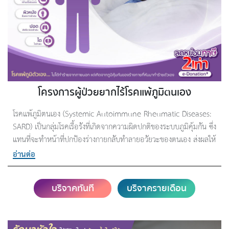
โครงการผู้ป่วยยากไร้โรคแพ้ภูมิตนเอง
โรคแพ้ภูมิตนเอง (Systemic Autoimmune Rheumatic Diseases:
SARD) เป็นกลุ่มโรคเรื้อรังที่เกิดจากความผิดปกติของระบบภูมิคุ้มกัน ซึ่ง
แทนที่จะทำหน้าที่ปกป้องร่างกายกลับทำลายอวัยวะของตนเอง ส่งผลให้
เกิดการอักเสบและความเสียหายต่ออวัยวะสำคัญ เช่น ไต ปอด หัวใจ
อ่านต่อ
สมอง หลอดเลือด กล้ามเนื้อ และผิวหนัง โรคในกลุ่มนี้ ได้แก่ โรคเอส
แอลอี (SLE) โรคหนังแข็ง (Scleroderma) โรคกล้ามเนื้ออักเสบ และ
บริจาคทันที
บริจาครายเดือน
โรคหลอดเลือดอักเสบ (ANCA-associated vasculitis)