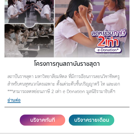
โครงการทุนสถาบันราชสุดา
สถาบันราชสุดา มหาวิทยาลัยมหิดล ที่มีการเรียนการสอนวิชาชีพครู
สำหรับคนหูหนวกโดยเฉพาะ ตั้งแต่ระดับชั้นปริญญาตรี โท และเอก
***สามารถลดหย่อนภาษี 2 เท่า e-Donation มูลนิธิรามาธิบดีฯ
บริการส่งข้อมูลให้กรมสรรพากร
อ่านต่อ
บริจาคทันที
บริจาครายเดือน