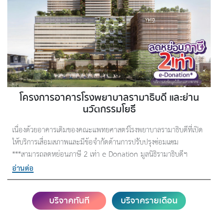
โครงการอาคารโรงพยาบาลรามาธิบดี และย่าน
นวัตกรรมโยธี
เนื่องด้วยอาคารเดิมของคณะแพทยศาสตร์โรงพยาบาลรามาธิบดีที่เปิด
ให้บริการเสื่อมสภาพและมีข้อจำกัดด้านการปรับปรุงซ่อมแซม
***สามารถลดหย่อนภาษี 2 เท่า e-Donation มูลนิธิรามาธิบดีฯ
บริการส่งข้อมูลให้กรมสรรพากร
อ่านต่อ
บริจาคทันที
บริจาครายเดือน