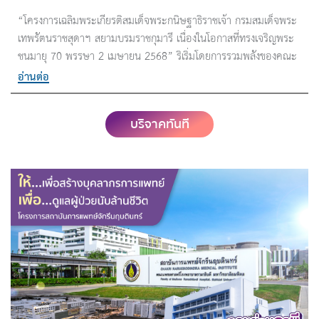
“โครงการเฉลิมพระเกียรติสมเด็จพระกนิษฐาธิราชเจ้า กรมสมเด็จพระ
เทพรัตนราชสุดาฯ สยามบรมราชกุมารี เนื่องในโอกาสที่ทรงเจริญพระ
ชนมายุ 70 พรรษา 2 เมษายน 2568” ริเริ่มโดยการรวมพลังของคณะ
แพทยศาสตร์ศิริราชพยาบาล โดยศิริราชมูลนิธิ คณะแพทยศาสตร์โรง
อ่านต่อ
พยาบาลรามาธิบดี โดยมูลนิธิรามาธิบดีฯ และโรงพยาบาลจุฬาลงกรณ์
สภากาชาดไทย ***สามารถลดหย่อนภาษี 2 เท่า e-Donation มูลนิธิ
บริจาคทันที
รามาธิบดีฯ บริการส่งข้อมูลให้กรมสรรพากร