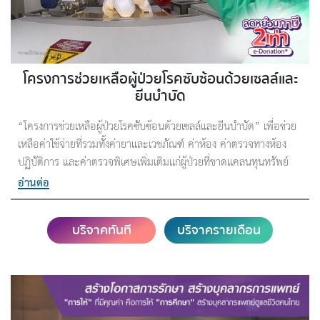
โครงการช่วยเหลือผู้ป่วยโรคซับซ้อนด้วยเซลล์และ
ยีนบำบัด
“โครงการช่วยเหลือผู้ป่วยโรคซับซ้อนด้วยเซลล์และยีนบำบัด” เพื่อช่วย
เหลือค่าใช้จ่ายที่รวมทั้งค่ายาและเวชภัณฑ์ ค่าห้อง ค่าตรวจทางห้อง
ปฏิบัติการ และค่าตรวจพิเศษเพิ่มเติมแก่ผู้ป่วยที่ขาดแคลนทุนทรัพย์
คาดการณ์ว่าจะรักษาผู้ป่วย 50 รายต่อปี ซึ่งการรักษานี้เป็นหนึ่งใน
อ่านต่อ
กระบวนการสำคัญในการเพิ่มศักยภาพระบบการรักษาของประเทศ
พัฒนาบุคลากรผู้เชี่ยวชาญ ต่อยอดงานวิจัย และวางรากฐานสำคัญใน
บริจาคทันที
บริจาครายเดือน
การผลักดันให้การรักษาด้วยเซลล์และยีนบำบัดได้รับการสนับสนุนจาก
ภาครัฐในอนาคต