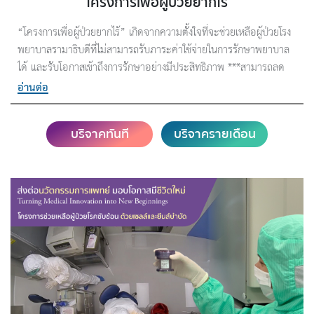
โครงการเพื่อผู้ป่วยยากไร้
“โครงการเพื่อผู้ป่วยยากไร้” เกิดจากความตั้งใจที่จะช่วยเหลือผู้ป่วยโรง
พยาบาลรามาธิบดีที่ไม่สามารถรับภาระค่าใช้จ่ายในการรักษาพยาบาล
ได้ และรับโอกาสเข้าถึงการรักษาอย่างมีประสิทธิภาพ ***สามารถลด
หย่อนภาษี 2 เท่า e-Donation มูลนิธิรามาธิบดีฯ บริการส่งข้อมูลให้
อ่านต่อ
กรมสรรพากร
บริจาคทันที
บริจาครายเดือน