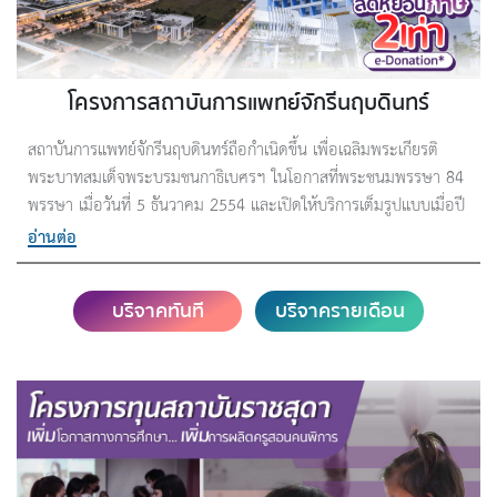
โครงการสถาบันการแพทย์จักรีนฤบดินทร์
สถาบันการแพทย์จักรีนฤบดินทร์ถือกำเนิดขึ้น เพื่อเฉลิมพระเกียรติ
พระบาทสมเด็จพระบรมชนกาธิเบศรฯ ในโอกาสที่พระชนมพรรษา 84
พรรษา เมื่อวันที่ 5 ธันวาคม 2554 และเปิดให้บริการเต็มรูปแบบเมื่อปี
2560 บนพื้นที่กว่า 319 ไร่ ณ อำเภอบางพลี จังหวัดสมุทรปราการ
อ่านต่อ
สถาบันแห่งนี้เป็นทั้งโรงเรียนแพทย์ โรงพยาบาล และแหล่งวิจัยทางการ
แพทย์
บริจาคทันที
บริจาครายเดือน