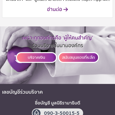
นักสู้ชุดขาว”
อ่านต่อ
เพราะทุกองค์กรคือ ‘ผู้ให้คนสำคัญ’
ร่วมบริจาคในนามองค์กร
บริจาคเงิน
สนับสนุนของที่ระลึก
เลขบัญชีร่วมบริจาค
ชื่อบัญชี มูลนิธิรามาธิบดี