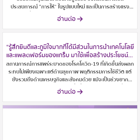
ประสบการณ์ “การให้” ในรูปแบบใหม่ และเป็นการสร้างแรง
บันดาลใจเกี่ยวกับ “การให้” ไปยังกลุ่มคนรุ่นใหม่ อาทิ การเชิญ
อ่านต่อ
ศิลปินมาวาดภาพลูกค้าในร้าน แบ่งรายได้จากการจำหน่าย
อาหารจานซิคเนเจอร์ จัดทำคลิปวิดีโอช่วยระดมทุน รวมถึง
แจกอาหารให้แก่ผู้ป่วยและญาติที่มาโรงพยาบาลรามาธิบดีและ
การออกแบบสินค้าผลิตภัณฑ์ต่างๆร่วมกับมูลนิธิรามาธิบดีฯ
“รู้สึกยินดีและภูมิใจมากที่ได้มีส่วนในการนำเทคโนโลยี
เป็นต้น
และแพลตฟอร์มของแกร็บ มาใช้เพื่อสร้างประโยชน์ให้
กับสังคมและส่วนรวม”
สถานการณ์การแพร่ระบาดของโรคโควิด-19 ที่เกิดขึ้นส่งผลก
ระทบไม่เพียงเฉพาะแต่ด้านสุขภาพ พฤติกรรมการใช้ชีวิต แต่
ยังรวมถึงด้านเศรษฐกิจและสังคมด้วย แม้จะเป็นช่วงยาก
ลำบากสำหรับทุกคน แต่วิกฤตครั้งนี้ทำให้เห็นพลังบวกที่ซ่อน
อ่านต่อ
อยู่ในหัวใจคนไทย “แกร็บตระหนักว่า มูลนิธิรามาธิบดีฯ เป็น
องค์กรสาธารณกุศลที่ได้ทำงานอย่างใกล้ชิดกับโรงพยาบาล
ในการสนับสนุนและรองรับมาตรการต่างๆ ที่มีการยกระดับ
อย่างต่อเนื่อง