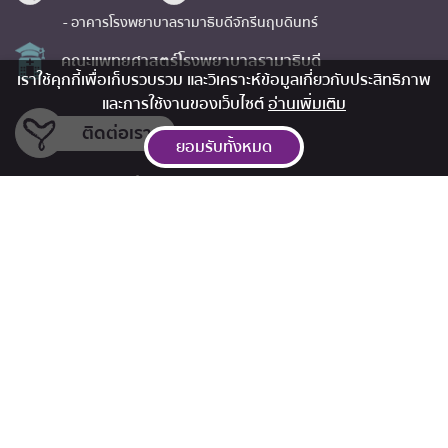
- อาคารโรงพยาบาลรามาธิบดีจักรีนฤบดินทร์
คณะแพทยศาสตร์โรงพยาบาลรามาธิบดี
เราใช้คุกกี้เพื่อเก็บรวบรวม และวิเคราะห์ข้อมูลเกี่ยวกับประสิทธิภาพ
และการใช้งานของเว็บไซต์
อ่านเพิ่มเติม
ติดต่อเรา
ยอมรับทั้งหมด
มูลนิธิรามาธิบดีฯ
เลขที่ 270 ถนนพระรามที่ 6 แขวงทุ่งพญาไท เขตราชเทวี กรุงเทพฯ 10400
FOLLOW US
อีเมลติดต่อสอบถาม
info@ramafoundation.or.th