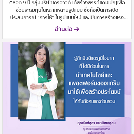
ตลอด 9 ปี กลุ่มบริษัทเกรฮาวด์ ได้สร้างสรรค์แคมเปญเพื่อ
ช่วยระดมทุนในหลากหลายรูปแบบ ซึ่งถือเป็นการเปิด
ประสบการณ์ “การให้” ในรูปแบบใหม่ และเป็นการสร้างแรง
บันดาลใจเกี่ยวกับ “การให้” ไปยังกลุ่มคนรุ่นใหม่ อาทิ การเชิญ
อ่านต่อ
ศิลปินมาวาดภาพลูกค้าในร้าน แบ่งรายได้จากการจำหน่าย
อาหารจานซิคเนเจอร์ จัดทำคลิปวิดีโอช่วยระดมทุน รวมถึง
แจกอาหารให้แก่ผู้ป่วยและญาติที่มาโรงพยาบาลรามาธิบดีและ
การออกแบบสินค้าผลิตภัณฑ์ต่างๆร่วมกับมูลนิธิรามาธิบดีฯ
เป็นต้น