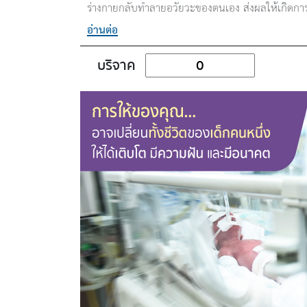
ร่างกายกลับทำลายอวัยวะของตนเอง ส่งผลให้เกิดกา
อวัยวะสำคัญ เช่น ไต ปอด หัวใจ สมอง หลอดเลือด กล
อ่านต่อ
นี้ ได้แก่ โรคเอสแอลอี (SLE) โรคหนังแข็ง (Sclerod
โรคหลอดเลือดอักเสบ (ANCA-associated vasculitis
บริจาค