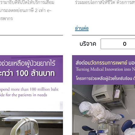
ธิบดีที่เปิดให้บริการเสื่อม
ร่วมมอบโอกาสให้ชีวิต ด้วยการส
มารถลดหย่อนภาษี 2 เท่า e-
สรรพากร
อ่านต่อ
บริจาค