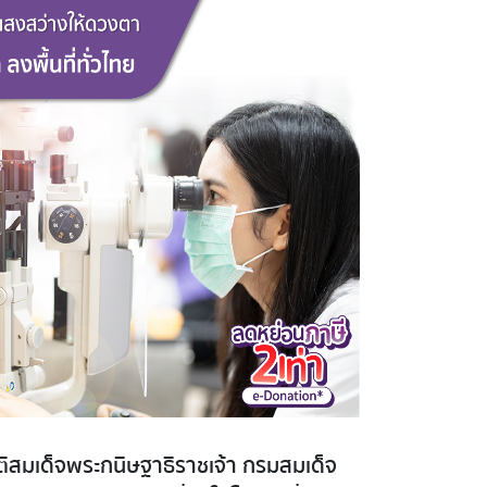
ิสมเด็จพระกนิษฐาธิราชเจ้า กรมสมเด็จ