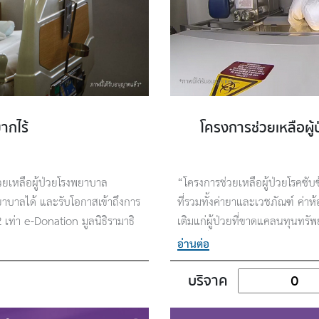
ากไร้
โครงการช่วยเหลือผู้
่วยเหลือผู้ป่วยโรงพยาบาล
“โครงการช่วยเหลือผู้ป่วยโรคซับซ
พยาบาลได้ และรับโอกาสเข้าถึงการ
ที่รวมทั้งค่ายาและเวชภัณฑ์ ค่าห
เท่า e-Donation มูลนิธิรามาธิ
เติมแก่ผู้ป่วยที่ขาดแคลนทุนทรัพย
รักษานี้เป็นหนึ่งในกระบวนกา
อ่านต่อ
พัฒนาบุคลากรผู้เชี่ยวชาญ ต่อ
รักษาด้วยเซลล์และยีนบำบัดได้
บริจาค