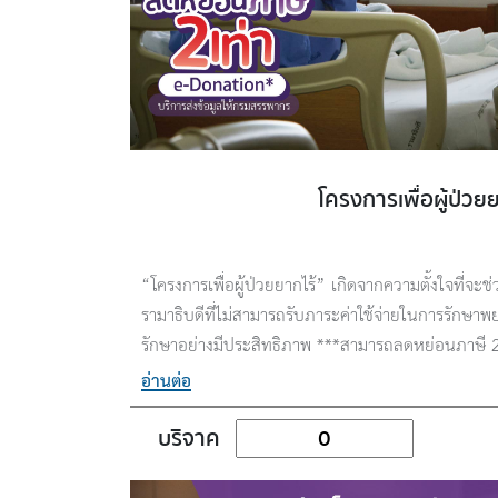
โครงการเพื่อผู้ป่วยย
“โครงการเพื่อผู้ป่วยยากไร้” เกิดจากความตั้งใจที่จะช
รามาธิบดีที่ไม่สามารถรับภาระค่าใช้จ่ายในการรักษา
รักษาอย่างมีประสิทธิภาพ ***สามารถลดหย่อนภาษี 2 
บดีฯ บริการส่งข้อมูลให้กรมสรรพากร
อ่านต่อ
บริจาค