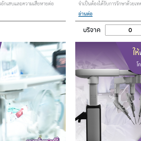
รอักเสบและความเสียหายต่อ
จำเป็นต้องได้รับการรักษาด้วยเท
้ามเนื้อ และผิวหนัง โรคในกลุ่ม
เสี่ยงจากภาวะแทรกซ้อนรุนแรง
อ่านต่อ
erma) โรคกล้ามเนื้ออักเสบ และ
)
บริจาค