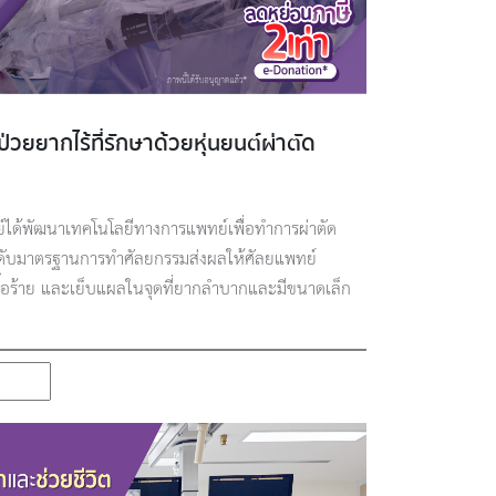
่วยยากไร้ที่รักษาด้วยหุ่นยนต์ผ่าตัด
์ได้พัฒนาเทคโนโลยีทางการแพทย์เพื่อทำการผ่าตัด
ระดับมาตรฐานการทำศัลยกรรมส่งผลให้ศัลยแพทย์
ื้อร้าย และเย็บแผลในจุดที่ยากลำบากและมีขนาดเล็ก
ร็ว และมีความแม่นยำสูงสุดในระดับมิลลิเมตร