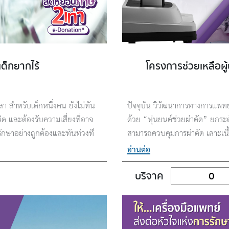
เด็กยากไร้
โครงการช่วยเหลือผู้ป
วลา สำหรับเด็กหนึ่งคน ยังไม่ทัน
ปัจจุบัน วิวัฒนาการทางการแพทย
ำเนิด และต้องรับความเสี่ยงที่อาจ
ด้วย “หุ่นยนต์ช่วยผ่าตัด” ยก
แลรักษาอย่างถูกต้องและทันท่วงที
สามารถควบคุมการผ่าตัด เลาะเน
มากได้อย่างมีประสิทธิภาพ รวดเ
อ่านต่อ
บริจาค